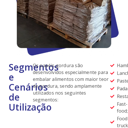
Segmentos
Os papéis gordura são
Hamb
desenvolvidos especialmente para
Lanc
e
embalar alimentos com maior teor
Paste
Cenários
de gordura, sendo amplamente
Padar
utilizados nos seguintes
de
Rest
segmentos:
Utilização
Fast-
food;
Food
truck