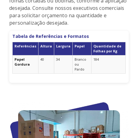
folhas cortadas ou bobinas, conforme a aplicação
desejada. Consulte nossos executivos comerciais
para solicitar orçamento na quantidade e
personalização desejada.
Tabela de Referências e Formatos
Referências
Altura
Largura
Papel
Quantidade de
Folhas por Kg
Papel
40
34
Branco
184
Gordura
ou
Pardo