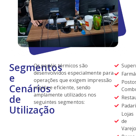
Segmentos
Os papéis térmicos são
Super
desenvolvidos especialmente para
Farmác
e
operações que exigem impressão
Posto
Cenários
rápida e eficiente, sendo
Combus
amplamente utilizados nos
de
Restau
seguintes segmentos:
Padari
Utilização
Lojas
de
Varejo