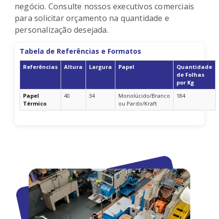
negócio. Consulte nossos executivos comerciais
para solicitar orçamento na quantidade e
personalização desejada.
Tabela de Referências e Formatos
Referências
Altura
Largura
Papel
Quantidade
de Folhas
por Kg
Papel
40
34
Monolúcido/Branco
184
Térmico
ou Pardo/Kraft