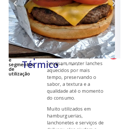
Sobre
O
Os papéis térmicos para
que
ORÇAR COM
alimentos são ideais para
são,
Papel
PERSONALIZAÇ
tamanhos
estabelecimentos que
e
Térmico
precisam manter lanches
segmentos
de
aquecidos por mais
utilização
tempo, preservando o
sabor, a textura e a
qualidade até o momento
do consumo.
Muito utilizados em
hamburguerias,
lanchonetes e serviços de