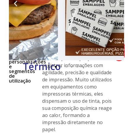
Sobre
O
Os papéis térmicos
que
ORÇAR CO
personalizados são essenciais
são,
Papel
PERSONALIZA
tamanhos,
para empresas que precisam
personalizações
Térmico
registrar informações com
e
segmentos
agilidade, precisão e qualidade
de
de impressão. Muito utilizados
utilização
em equipamentos como
impressoras térmicas, eles
dispensam o uso de tinta, pois
sua composição química reage
ao calor, formando a
impressão diretamente no
papel.