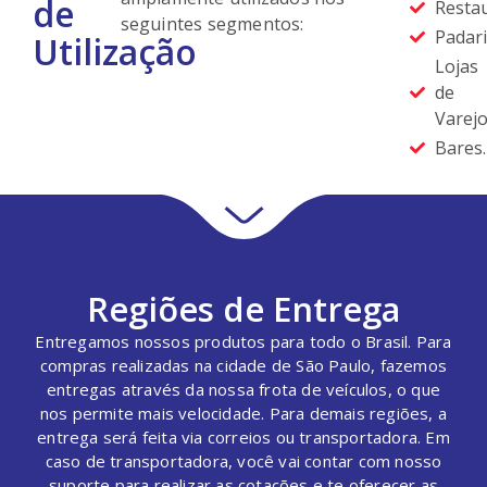
de
Restau
seguintes segmentos:
Padari
Utilização
Lojas
de
Varejo
Bares.
Regiões de Entrega
Entregamos nossos produtos para todo o Brasil. Para
compras realizadas na cidade de São Paulo, fazemos
entregas através da nossa frota de veículos, o que
nos permite mais velocidade. Para demais regiões, a
entrega será feita via correios ou transportadora. Em
caso de transportadora, você vai contar com nosso
suporte para realizar as cotações e te oferecer as