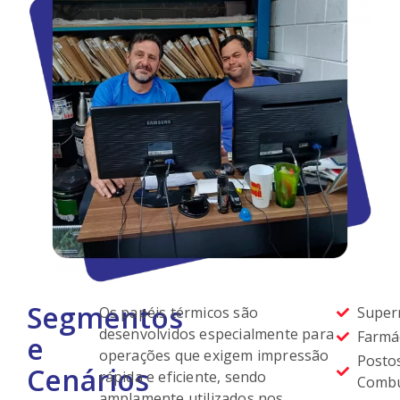
Segmentos
Os papéis térmicos são
Super
desenvolvidos especialmente para
Farmác
e
operações que exigem impressão
Posto
Cenários
rápida e eficiente, sendo
Combus
amplamente utilizados nos