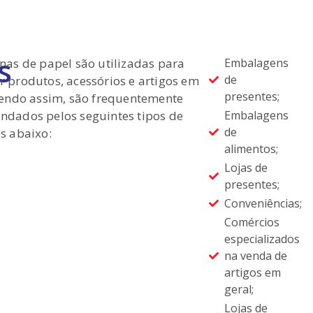
s
nas de papel são utilizadas para
Embalagens
de
 produtos, acessórios e artigos em
presentes;
Sendo assim, são frequentemente
dados pelos seguintes tipos de
Embalagens
de
s abaixo:
alimentos;
Lojas de
presentes;
Conveniências;
Comércios
especializados
na venda de
artigos em
geral;
Lojas de