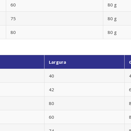
60
80 g
75
80 g
80
80 g
Largura
40
42
80
60
74