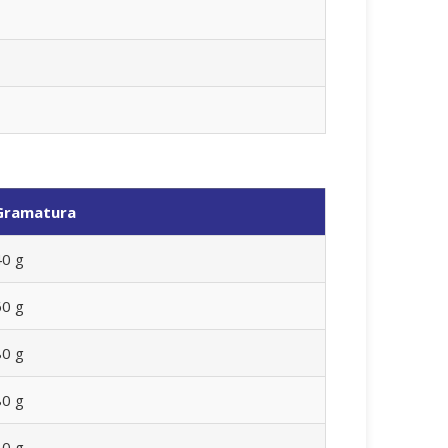
Gramatura
40 g
60 g
80 g
80 g
80 g