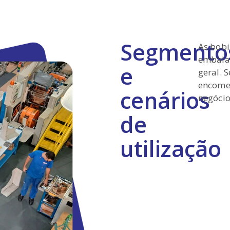
Segmento
As bobi
embalar
e
geral. 
encomen
cenários
negócio
de
utilização