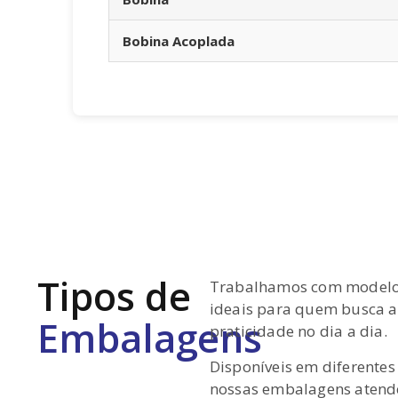
Bobina Acoplada
Tipos de
Trabalhamos com model
ideais para quem busca a
Embalagens
praticidade no dia a dia.
Disponíveis em diferente
nossas embalagens atend