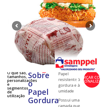
Sobre
O que são,
Papel
tamanhos,
ORÇAR COM
resistente à
personalizações
o
PERSONALIZAÇÃ
e
gordura e à
segmentos
Papel
umidade
de
utilização
Gordura
Possui uma
camada que