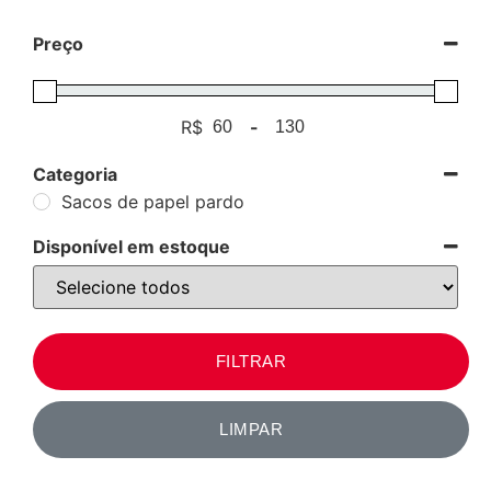
Preço
R$
-
Minimum Price
Maximum Price
Categoria
Sacos de papel pardo
Disponível em estoque
FILTRAR
LIMPAR