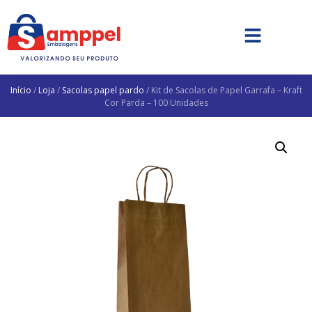
Início
/
Loja
/
Sacolas papel pardo
/ Kit de Sacolas de Papel Garrafa – Kraft
Cor Parda – 100 Unidades