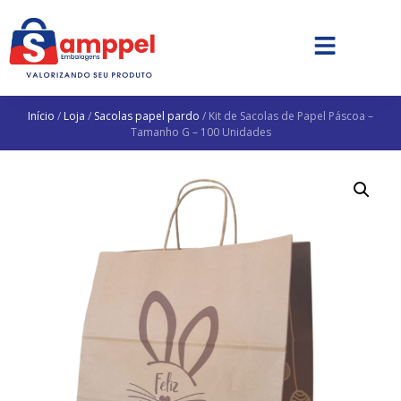
Início
/
Loja
/
Sacolas papel pardo
/ Kit de Sacolas de Papel Páscoa –
Tamanho G – 100 Unidades