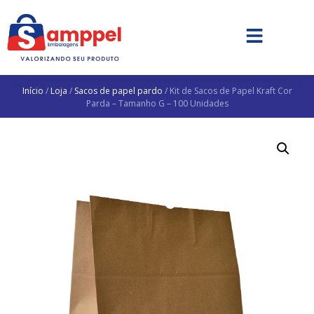
Início
/
Loja
/
Sacos de papel pardo
/ Kit de Sacos de Papel Kraft Cor
Parda – Tamanho G – 100 Unidades