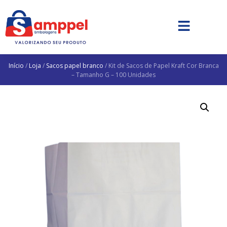
Início
/
Loja
/
Sacos papel branco
/ Kit de Sacos de Papel Kraft Cor Branca
– Tamanho G – 100 Unidades