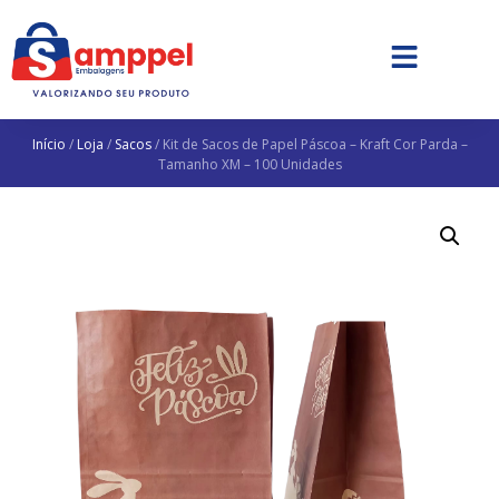
Início
/
Loja
/
Sacos
/ Kit de Sacos de Papel Páscoa – Kraft Cor Parda –
Tamanho XM – 100 Unidades